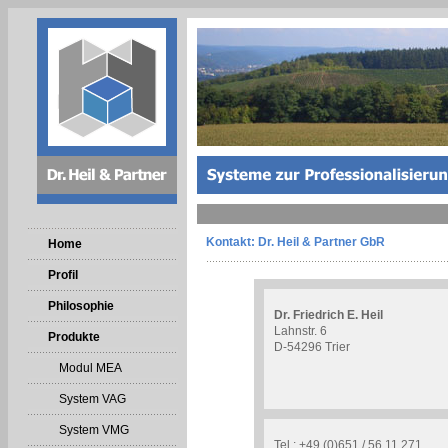
Kontakt: Dr. Heil & Partner GbR
Home
Profil
Philosophie
Dr. Friedrich E. Heil
Lahnstr. 6
Produkte
D-54296 Trier
Modul MEA
System VAG
System VMG
Tel.: +49 (0)651 / 56 11 271