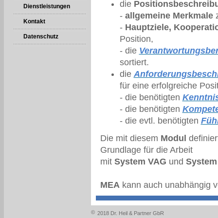
die
Positionsbeschreib
Dienstleistungen
-
allgemeine Merkmale
z
Kontakt
-
Hauptziele, Kooperati
Datenschutz
Position,
- die
Verantwortungsber
sortiert.
die
Anforderungsbesch
für eine erfolgreiche Pos
- die benötigten
Kenntni
- die benötigten
Kompet
- die evtl. benötigten
Füh
Die mit diesem
Modul
definier
Grundlage für die Arbeit
mit
System VAG
und
System
MEA
kann auch unabhängig v
©
2018 Dr. Heil & Partner GbR