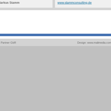
arkus Stamm
www.stammconsulting.de
& Partner GbR
Design: www.malimedia.co