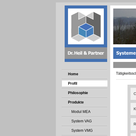
Tätigkeitss
Home
Profil
Philosophie
C
Produkte
K
Modul MEA
System VAG
R
System VMG