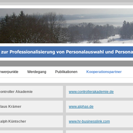
chwerpunkte
Werdegang
Publikationen
Kooperationspartner
ontroller Akademie
www.controllerakademie.de
laus Krämer
www.alphas.de
alph Küntscher
www.hr-businesslink.com