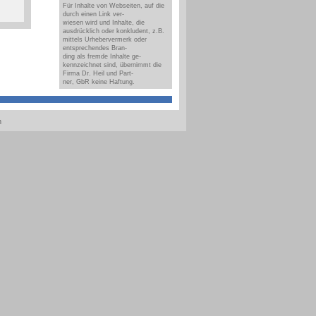
Für Inhalte von Webseiten, auf die
durch einen Link ver-
wiesen wird und Inhalte, die
ausdrücklich oder konkludent, z.B.
mittels Urhebervermerk oder
entsprechendes Bran-
ding als fremde Inhalte ge-
kennzeichnet sind, übernimmt die
Firma Dr. Heil und Part-
ner, GbR keine Haftung.
m